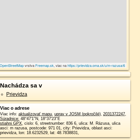
OpenStreetMap
vrstva
Freemap.sk
, viac na
https://prievidza.oma.sk/u/m-razusa/6
Nachádza sa v
Prievidza
Viac o adrese
Viac info:
aktualizovať mapu
,
uprav v JOSM (pokročilé)
,
2031372247
,
Súradnice:
48°47'1"N
,
18°37'23"E
stiahni GPX
, cislo: 6, streetnumber: 836 6, ulica: M. Rázusa, ulica
asci: m razusa, postcode: 971 01, city: Prievidza, oblast asci:
prievidza, lon: 18.6232529, lat: 48.7838831,