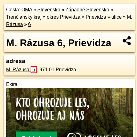
Cesta:
OMA
»
Slovensko
»
Západné Slovensko
»
Trenčiansky kraj
»
okres Prievidza
»
Prievidza
»
ulice
»
M.
Rázusa
»
6
M. Rázusa 6, Prievidza
adresa
M. Rázusa
6
,
971 01
Prievidza
Extra: