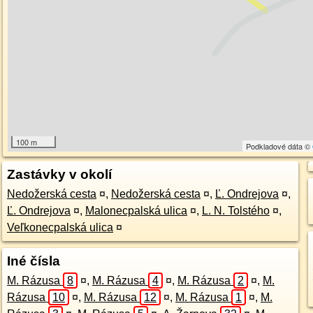
100 m
Podkladové dáta ©
Zastávky v okolí
Nedožerská cesta
¤
,
Nedožerská cesta
¤
,
Ľ. Ondrejova
¤
,
Ľ. Ondrejova
¤
,
Malonecpalská ulica
¤
,
L. N. Tolstého
¤
,
Veľkonecpalská ulica
¤
Iné čísla
M. Rázusa
8
¤
,
M. Rázusa
4
¤
,
M. Rázusa
2
¤
,
M.
Rázusa
10
¤
,
M. Rázusa
12
¤
,
M. Rázusa
1
¤
,
M.