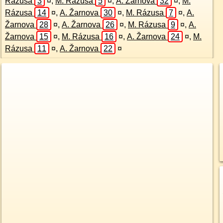
Rázusa
3
¤
,
M. Rázusa
5
¤
,
A. Žarnova
32
¤
,
M.
Rázusa
14
¤
,
A. Žarnova
30
¤
,
M. Rázusa
7
¤
,
A.
Žarnova
28
¤
,
A. Žarnova
26
¤
,
M. Rázusa
9
¤
,
A.
Žarnova
15
¤
,
M. Rázusa
16
¤
,
A. Žarnova
24
¤
,
M.
Rázusa
11
¤
,
A. Žarnova
22
¤