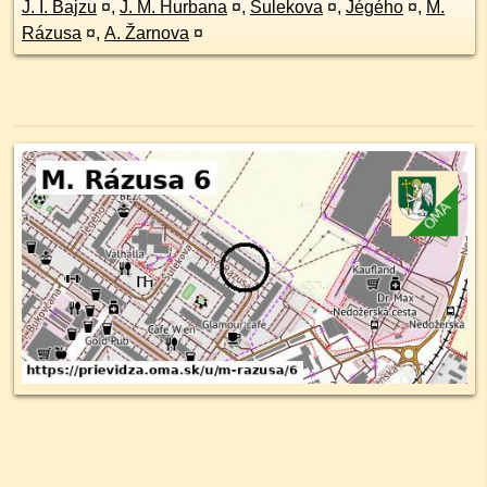
J. I. Bajzu
¤
,
J. M. Hurbana
¤
,
Šulekova
¤
,
Jégého
¤
,
M.
Rázusa
¤
,
A. Žarnova
¤