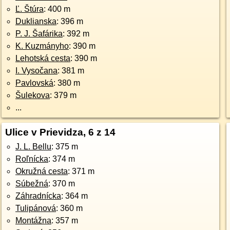
Ľ. Štúra
: 400 m
Duklianska
: 396 m
P. J. Šafárika
: 392 m
K. Kuzmányho
: 390 m
Lehotská cesta
: 390 m
I. Vysočana
: 381 m
Pavlovská
: 380 m
Šulekova
: 379 m
...
Ulice v Prievidza, 6 z 14
J. L. Bellu
: 375 m
Roľnícka
: 374 m
Okružná cesta
: 371 m
Súbežná
: 370 m
Záhradnícka
: 364 m
Tulipánová
: 360 m
Montážna
: 357 m