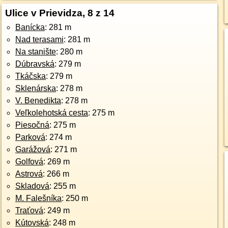
Ulice v Prievidza, 8 z 14
Banícka
: 281 m
Nad terasami
: 281 m
Na stanište
: 280 m
Dúbravská
: 279 m
Tkáčska
: 279 m
Sklenárska
: 278 m
V. Benedikta
: 278 m
Veľkolehotská cesta
: 275 m
Piesočná
: 275 m
Parková
: 274 m
Garážová
: 271 m
Golfová
: 269 m
Astrová
: 266 m
Skladová
: 255 m
M. Falešníka
: 250 m
Traťová
: 249 m
Kútovská
: 248 m