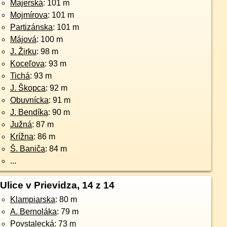
Majerská
: 101 m
Mojmírova
: 101 m
Partizánska
: 101 m
Májová
: 100 m
J. Žirku
: 98 m
Koceľova
: 93 m
Tichá
: 93 m
J. Škopca
: 92 m
Obuvnícka
: 91 m
J. Bendíka
: 90 m
Južná
: 87 m
Krížna
: 86 m
Š. Baniča
: 84 m
...
Ulice v Prievidza, 14 z 14
Klampiarska
: 80 m
A. Bernoláka
: 79 m
Povstalecká
: 73 m