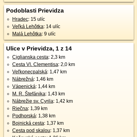
Podoblasti Prievidza
Hradec
: 15 ulíc
Veľká Lehôtka
: 14 ulíc
Malá Lehôtka
: 9 ulíc
Ulice v Prievidza, 1 z 14
Ciglianska cesta
: 2,3 km
Cesta Vl. Clementisa
: 2,0 km
Veľkonecpalská
: 1,47 km
Nábrežná
: 1,46 km
Vápenická
: 1,44 km
M. R. Štefánika
: 1,43 km
Nábrežie sv. Cyrila
: 1,42 km
Riečna
: 1,39 km
Podhorská
: 1,38 km
Bojnická cesta
: 1,37 km
Cesta pod skalou
: 1,37 km