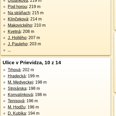
Urbánkova
: 219 m
Pod horou
: 219 m
Na stráňach
: 215 m
Klinčeková
: 214 m
Makovického
: 210 m
Kvetná
: 208 m
J. Hollého
: 207 m
J. Pauleho
: 203 m
...
Ulice v Prievidza, 10 z 14
Trhová
: 202 m
Hradecká
: 199 m
M. Medveckej
: 198 m
Strojárska
: 198 m
Konvalinková
: 198 m
Tenisová
: 196 m
M. Hodžu
: 196 m
D. Kubíka
: 194 m