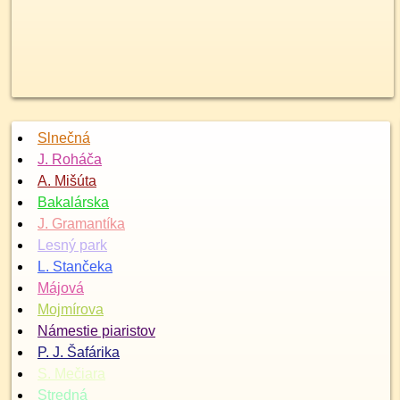
Slnečná
J. Roháča
A. Mišúta
Bakalárska
J. Gramantíka
Lesný park
L. Stančeka
Májová
Mojmírova
Námestie piaristov
P. J. Šafárika
S. Mečiara
Stredná