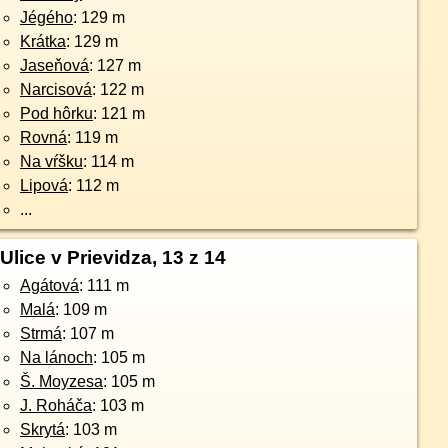
Jégého
: 129 m
Krátka
: 129 m
Jaseňová
: 127 m
Narcisová
: 122 m
Pod hôrku
: 121 m
Rovná
: 119 m
Na vŕšku
: 114 m
Lipová
: 112 m
...
Ulice v Prievidza, 13 z 14
Agátová
: 111 m
Malá
: 109 m
Strmá
: 107 m
Na lánoch
: 105 m
Š. Moyzesa
: 105 m
J. Roháča
: 103 m
Skrytá
: 103 m