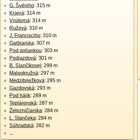
G. Švéniho
: 315 m
Krajná
: 314 m
Vnútorná
: 314 m
Ružová
: 310 m
J. Francisciho
: 310 m
Garbiarska
: 307 m
Pod poliankou
: 303 m
Podjazdová
: 301 m
B. Slančíkovej
: 299 m
Malookružná
: 297 m
Medzibriežková
: 295 m
Gazdovská
: 293 m
Pod hájik
: 289 m
Teplárenská
: 287 m
Železničiarska
: 284 m
L. Stančeka
: 284 m
Súhradská
: 282 m
...