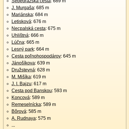
Sebedražská cesta
: 689 m
J. Murgaša
: 685 m
Mariánska
: 684 m
Letisková
: 676 m
Necpalská cesta
: 675 m
Uhlištná
: 666 m
Lúčna
: 665 m
Lesný park
: 664 m
Cesta poľnohospodárov
: 645 m
Jánošíkova
: 639 m
Družstevná
: 628 m
M. Mišíka
: 619 m
J. I. Bajzu
: 617 m
Cesta pod Banskou
: 593 m
Koncová
: 589 m
Remeselnícka
: 589 m
Bôrová
: 585 m
A. Rudnaya
: 575 m
...