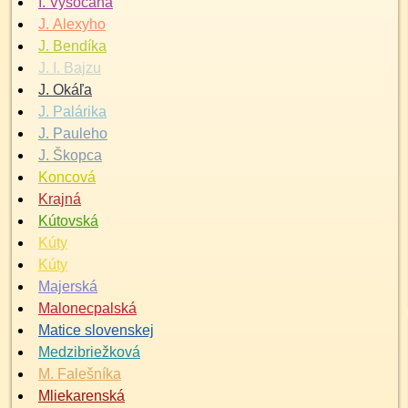
I. Vysočana
J. Alexyho
J. Bendíka
J. I. Bajzu
J. Okáľa
J. Palárika
J. Pauleho
J. Škopca
Koncová
Krajná
Kútovská
Kúty
Kúty
Majerská
Malonecpalská
Matice slovenskej
Medzibriežková
M. Falešníka
Mliekarenská