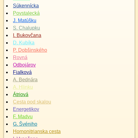
Súkennícka
Povstalecká
J. Matúšku
S. Chalupku
I. Bukovčana
D. Kubíka
P. Dobšinského
Rovná
Odbojárov
Fialková
A. Bednára
A. Hlinku
Átriová
Cesta pod skalou
Energetikov
F. Madvu
G. Švéniho
Hornonitrianska cesta