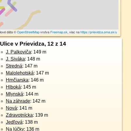
dové dáta ©
OpenStreetMap
vrstva
Freemap.sk
, viac na
https://prievidza.oma.sk/u
Ulice v Prievidza, 12 z 14
J. Palkoviča
: 149 m
J. Siváka
: 148 m
Stredná
: 147 m
Malolehotská
: 147 m
Hrnčiarska
: 146 m
Hlboká
: 145 m
Mlynská
: 144 m
Na záhrade
: 142 m
Nová
: 141 m
Zdravotnícka
: 139 m
Jedľová
: 138 m
Na lúčky
: 136 m