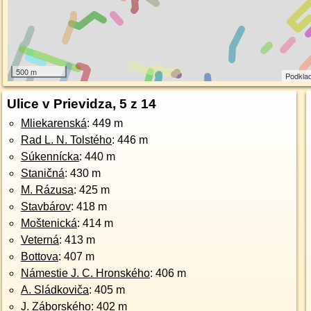
500 m
Podkla
Ulice v Prievidza, 5 z 14
Mliekarenská
: 449 m
Rad L. N. Tolstého
: 446 m
Súkennícka
: 440 m
Staničná
: 430 m
M. Rázusa
: 425 m
Stavbárov
: 418 m
Moštenická
: 414 m
Veterná
: 413 m
Bottova
: 407 m
Námestie J. C. Hronského
: 406 m
A. Sládkoviča
: 405 m
J. Záborského
: 402 m