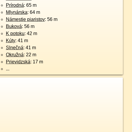
Prírodná
: 65 m
Mlynárska
: 64 m
Námestie piaristov
: 56 m
Buková
: 56 m
K potoku
: 42 m
Kúty
: 41 m
Slnečná
: 41 m
Okružná
: 22 m
Prievidzská
: 17 m
...