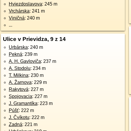
Hviezdoslavova
: 245 m
Vrchárska
: 241 m
Viničná
: 240 m
...
Ulice v Prievidza, 9 z 14
Urbárska
: 240 m
Pekná
: 239 m
A. H. Gavloviča
: 237 m
A. Stodolu
: 234 m
T. Milkina
: 230 m
A. Žarnova
: 229 m
Rakytová
: 227 m
Spojovacia
: 227 m
J. Gramantíka
: 223 m
Púšť
: 222 m
J. Čvíkotu
: 222 m
Zadná
: 221 m