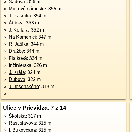
Sadová
: 356 m
Mierové námestie
: 355 m
J. Palárika
: 354 m
Átriová
: 353 m
J. Kollára
: 352 m
Na Kamenici
: 347 m
R. Jašíka
: 344 m
Družby
: 344 m
Fialková
: 334 m
Inžinierska
: 326 m
J. Kráľa
: 324 m
Dubová
: 322 m
J. Jesenského
: 318 m
...
Ulice v Prievidza, 7 z 14
Školská
: 317 m
Rastislavova
: 315 m
I. Bukovčana
: 315 m