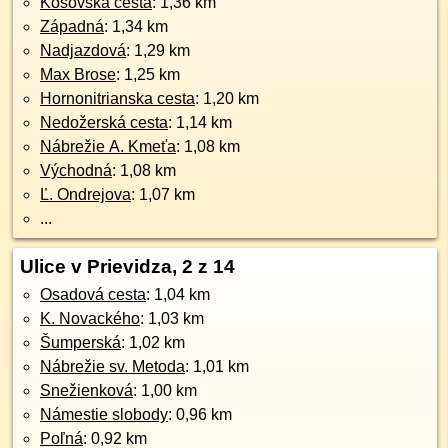
Košovská cesta
: 1,36 km
Západná
: 1,34 km
Nadjazdová
: 1,29 km
Max Brose
: 1,25 km
Hornonitrianska cesta
: 1,20 km
Nedožerská cesta
: 1,14 km
Nábrežie A. Kmeťa
: 1,08 km
Východná
: 1,08 km
Ľ. Ondrejova
: 1,07 km
...
Ulice v Prievidza, 2 z 14
Osadová cesta
: 1,04 km
K. Novackého
: 1,03 km
Šumperská
: 1,02 km
Nábrežie sv. Metoda
: 1,01 km
Snežienková
: 1,00 km
Námestie slobody
: 0,96 km
Poľná
: 0,92 km