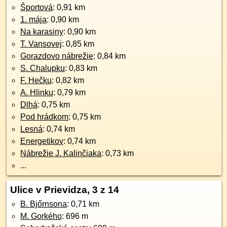
Športová
: 0,91 km
1. mája
: 0,90 km
Na karasiny
: 0,90 km
T. Vansovej
: 0,85 km
Gorazdovo nábrežie
: 0,84 km
S. Chalupku
: 0,83 km
F. Hečku
: 0,82 km
A. Hlinku
: 0,79 km
Dlhá
: 0,75 km
Pod hrádkom
: 0,75 km
Lesná
: 0,74 km
Energetikov
: 0,74 km
Nábrežie J. Kalinčiaka
: 0,73 km
...
Ulice v Prievidza, 3 z 14
B. Bjőrnsona
: 0,71 km
M. Gorkého
: 696 m