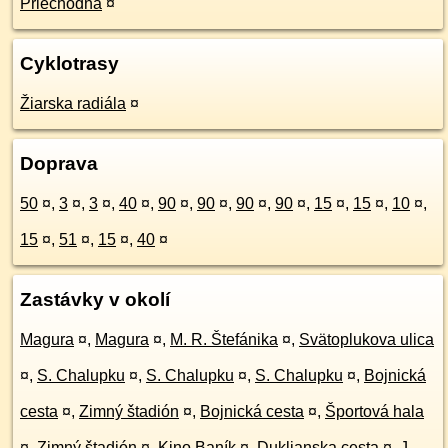
Priechodná
¤
Cyklotrasy
Žiarska radiála
¤
Doprava
50
¤
,
3
¤
,
3
¤
,
40
¤
,
90
¤
,
90
¤
,
90
¤
,
90
¤
,
15
¤
,
15
¤
,
10
¤
,
15
¤
,
51
¤
,
15
¤
,
40
¤
Zastávky v okolí
Magura
¤
,
Magura
¤
,
M. R. Štefánika
¤
,
Svätoplukova ulica
¤
,
S. Chalupku
¤
,
S. Chalupku
¤
,
S. Chalupku
¤
,
Bojnická
cesta
¤
,
Zimný štadión
¤
,
Bojnická cesta
¤
,
Športová hala
¤
,
Zimný štadión
¤
,
Kino Baník
¤
,
Duklianska cesta
¤
,
J.