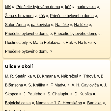
kôš
¤
,
Priečelie bytového domu
¤
,
kôš
¤
,
parkovisko
¤
,
Žena s hroznom
¤
,
kôš
¤
,
Priečelie bytového domu
¤
,
Salón Anna
¤
,
parkovisko
¤
,
Na lúke
¤
,
Na lúke
¤
,
Priečelie bytového domu
¤
,
Priečelie bytového domu
¤
,
Hostinec píly
¤
,
Marta Poláková
¤
,
Rak
¤
,
Na lúke
¤
,
Priečelie bytového domu
¤
Ulice v okolí
M. R. Štefánika
¤
,
D. Krmana
¤
,
Nábrežná
¤
,
Trhová
¤
,
B.
Bjőrnsona
¤
,
Š. Králika
¤
,
F. Madvu
¤
,
A. H. Gavloviča
¤
,
J.
Škopca
¤
,
J. Pauleho
¤
,
S. Chalupku
¤
,
D. Kubíka
¤
,
Bojnická cesta
¤
,
Námestie J. C. Hronského
¤
,
Banícka
¤
,