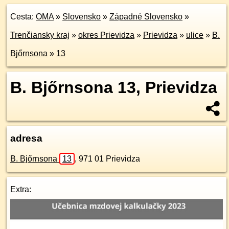
Cesta:
OMA
»
Slovensko
»
Západné Slovensko
»
Trenčiansky kraj
»
okres Prievidza
»
Prievidza
»
ulice
»
B.
Bjőrnsona
»
13
B. Bjőrnsona 13, Prievidza
adresa
B. Bjőrnsona
13
,
971 01
Prievidza
Extra: