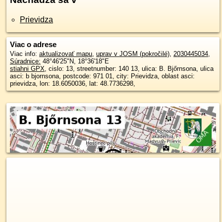
Prievidza
Viac o adrese
Viac info:
aktualizovať mapu
,
uprav v JOSM (pokročilé)
,
2030445034
,
Súradnice:
48°46'25"N
,
18°36'18"E
stiahni GPX
, cislo: 13, streetnumber: 140 13, ulica: B. Bjőrnsona, ulica
asci: b bjornsona, postcode: 971 01, city: Prievidza, oblast asci:
prievidza, lon: 18.6050036, lat: 48.7736298,