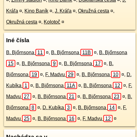
Kráľa
¤
,
Kino Baník
¤
,
J. Kráľa
¤
,
Okružná cesta
¤
,
Okružná cesta
¤
,
Kolotoč
¤
Iné čísla
B. Bjőrnsona
11
¤
,
B. Bjőrnsona
11B
¤
,
B. Bjőrnsona
15
¤
,
B. Bjőrnsona
9
¤
,
B. Bjőrnsona
17
¤
,
B.
Bjőrnsona
19
¤
,
F. Madvu
29
¤
,
B. Bjőrnsona
10
¤
,
D.
Kubíka
1
¤
,
B. Bjőrnsona
11A
¤
,
B. Bjőrnsona
12
¤
,
F.
Madvu
27
¤
,
B. Bjőrnsona
21
¤
,
B. Bjőrnsona
23
¤
,
B.
Bjőrnsona
8
¤
,
D. Kubíka
3
¤
,
B. Bjőrnsona
14
¤
,
F.
Madvu
25
¤
,
B. Bjőrnsona
16
¤
,
F. Madvu
12
¤
Nachádza sa v