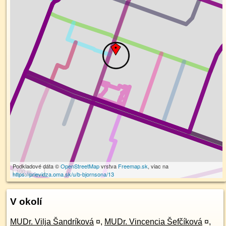
Podkladové dáta ©
OpenStreetMap
vrstva
Freemap.sk
, viac na
100 m
https://prievidza.oma.sk/u/b-bjornsona/13
V okolí
MUDr. Vilja Šandríková
¤
,
MUDr. Vincencia Šefčíková
¤
,